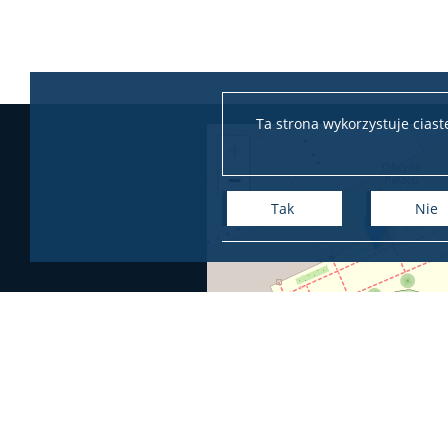
Ta strona wykorzystuje cias
+
−
Tak
Nie