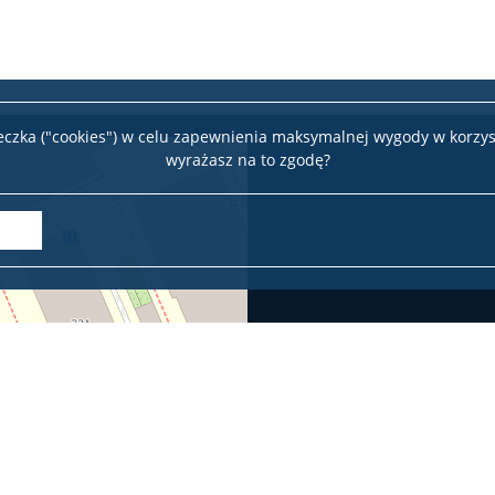
teczka ("cookies") w celu zapewnienia maksymalnej wygody w korzys
wyrażasz na to zgodę?
Ofic
Leaflet
|
©
OpenStreetMap
contributors