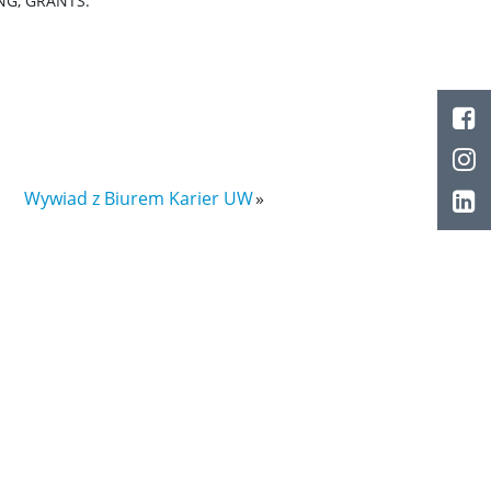
NG, GRANTS.
Wywiad z Biurem Karier UW
»