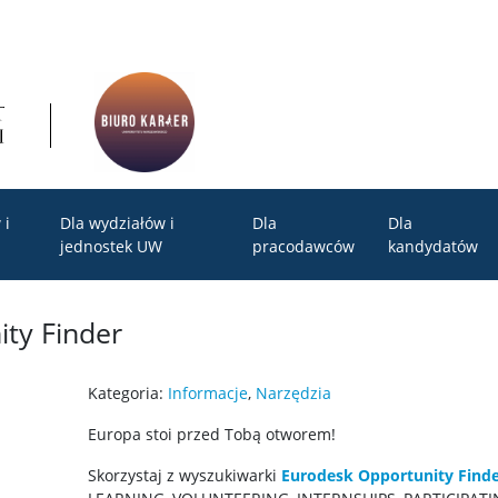
 i
Dla wydziałów i
Dla
Dla
jednostek UW
pracodawców
kandydatów
ty Finder
Kategoria:
Informacje
,
Narzędzia
Europa stoi przed Tobą otworem!
Skorzystaj z wyszukiwarki
Eurodesk Opportunity Find