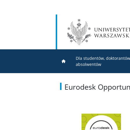
Dla studentów, doktorantów
absolwentów
Eurodesk Opportuni