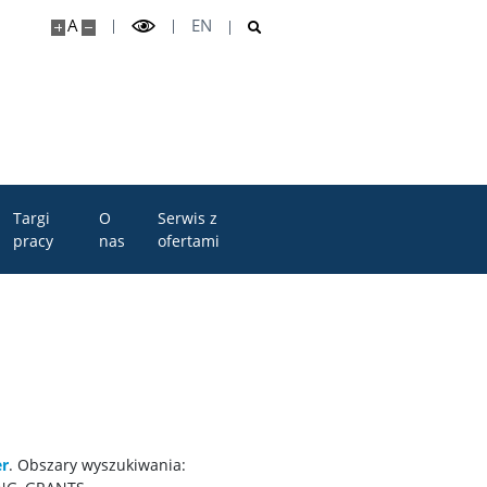
A
EN
Targi
O
Serwis z
pracy
nas
ofertami
er
. Obszary wyszukiwania: