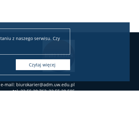
taniu z naszego serwisu. Czy
czytaj więcej
e-mail: biurokarier@adm.uw.edu.pl
tel. 22 55 20 763, 22 55 20 585
ul. Krakowskie Przedmieście 32,
00-927 Warszawa
yna Pałacu Potockich, klatka E, parter